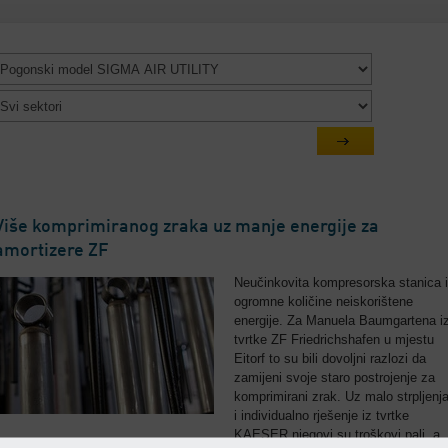
Više komprimiranog zraka uz manje energije za
amortizere ZF
Neučinkovita kompresorska stanica i
ogromne količine neiskorištene
energije. Za Manuela Baumgartena i
tvrtke ZF Friedrichshafen u mjestu
Eitorf to su bili dovoljni razlozi da
zamijeni svoje staro postrojenje za
komprimirani zrak. Uz malo strpljenj
i individualno rješenje iz tvrtke
KAESER njegovi su troškovi pali, a