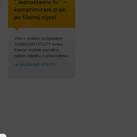
"Jednostavno tu" –
komprimirani zrak
po fiksnoj cijeni
Više o modelu za operatere
SIGMA AIR UTILITY tvrtke
Kaeser možete saznati u
našem odjeljku s proizvodima.
SIGMA AIR UTILITY
z
a