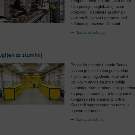
komprimiranim zrakom. Ova tvrtka
koja posluje na globalnoj razini
proizvodi i distribuira asortiman
kvalitetnih lakova i premaza pod
zaštićenim nazivom Glasurit.
Nastavak čitanja
Ugljen za aluminij
Pogon Aluchemie u gradu Botlek
najveći je pojedinačni proizvođač
klijentima prilagođenih, kvalitetnih
ugljikovih anoda za proizvodnju
aluminija. Komprimirani zrak potreba
za pogon isporučuju tri kontejnerske
kompresorske stanice iz tvrtke
Kaeser Kompressoren na temelju
ugovornog modela.
Nastavak čitanja