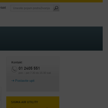
ntakt
Kontakt
01 2405 551
pon – pet 7:30 do 15:30 sati
Postavite upit
SIGMA AIR UTILITY