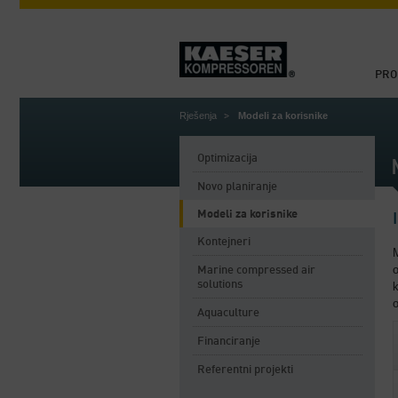
PRO
Rješenja
Modeli za korisnike
Optimizacija
Novo planiranje
Modeli za korisnike
Kontejneri
M
Marine compressed air
solutions
o
Aquaculture
Financiranje
Referentni projekti