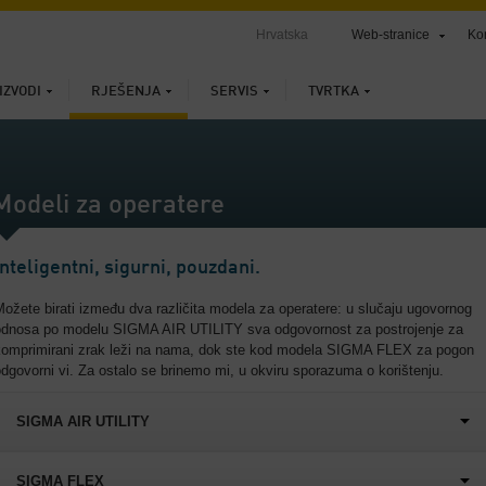
Hrvatska
Web-stranice
Ko
IZVODI
RJEŠENJA
SERVIS
TVRTKA
Modeli za operatere
Inteligentni, sigurni, pouzdani.
ožete birati između dva različita modela za operatere: u slučaju ugovornog
odnosa po modelu SIGMA AIR UTILITY sva odgovornost za postrojenje za
komprimirani zrak leži na nama, dok ste kod modela SIGMA FLEX za pogon
dgovorni vi. Za ostalo se brinemo mi, u okviru sporazuma o korištenju.
SIGMA AIR UTILITY
SIGMA FLEX