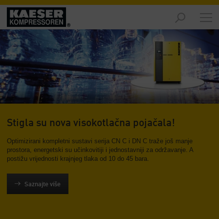
Proizvodi
-
Pregled
Rješenja
-
Pregled
Servis
-
Stigla su nova visokotlačna pojačala!
Pregled
Optimizirani kompletni sustavi serija CN C i DN C traže još manje
prostora, energetski su učinkovitiji i jednostavniji za održavanje. A
Tvrtka
postižu vrijednosti krajnjeg tlaka od 10 do 45 bara.
-
Pregled
Saznajte više