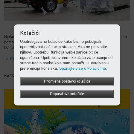
Kolačići
Rješenje iz tvrtke KAESER KOMPRESSOREN s električnim pogonom
Upotrebljavamo kolačiće kako bismo poboljšali
pomoglo je tvrtki UNIMATIC da otkloni usko grlo u opskrbi
upotrebljivost naše web-stranice. Ako ne prihvatite
komprimiranim zrakom i nastavi proizvodnju.
njihovu upotrebu, funkcija web-stranice bit će
ograničena. Upotrebljavamo i kolačiće za praćenje od
Prelazak na referentnu priču
strane trećih osoba koje nam pomažu u utvrđivanju
preferencija korisnika.
Saznajte više o kolačićima.
KAESER Report
Promjena postavki kolačića
Dopusti sve kolačiće