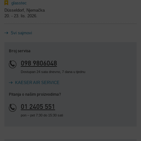
glasstec
Düsseldorf, Njemačka
20. - 23. lis. 2026.
Svi sajmovi
Broj servisa
098 9806048
Dostupan 24 sata dnevno, 7 dana u tjednu
KAESER AIR SERVICE
Pitanja o našim proizvodima?
01 2405 551
pon – pet 7:30 do 15:30 sati