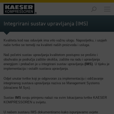
Proizvodi
-
Integrirani sustav upravljanja (IMS)
Pregled
Rješenja
Kvaliteta kod nas oduvijek ima vrlo važnu ulogu. Naposljetku, i uspjeh
-
naše tvrtke se temelji na kvaliteti naših proizvoda i usluga.
Pregled
Naš početni sustav upravljanja kvalitetom postupno se proširio i
Servis
obuhvatio je područja zaštite okoliša, zaštite na radu i upravljanja
-
energijom i prebačen je u integrirani sustav upravljanja
(IMS)
. U tijeku je
Pregled
implementacija i ostalih sustava upravljanja.
Odjel unutar tvrtke koji je odgovoran za implementaciju i održavanje
Tvrtka
integriranog sustava upravljanja naziva se Management Systems
-
(skraćeno M.Sys).
Pregled
Sustav
IMS
svoju primjenu nalazi na svim lokacijama tvrtke KAESER
KOMPRESSOREN u svijetu.
U našem sustavu IMS dokumentiramo kako ispunjavamo uvjete