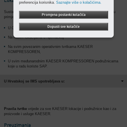
Lokacije
preferencija korisnika.
Saznajte više o kolačićima.
Sustav
IMS
tvrtke KAESER KOMPRESSOREN SE pronalazi svoju
Promjena postavki kolačića
primjenu:
Dopusti sve kolačiće
U Coburgu,
Na našim lokacijama u Njemačkoj
Na svim povezanim operativnim tvrtkama KAESER
KOMPRESSOREN,
U svim međunarodnim KAESER KOMPRESSOREN podružnicama
koje u radu koriste SAP.
U Hrvatskoj se IMS upotrebljava u:
Pravila tvrtke
vrijede za sve KAESER lokacije i podružnice kao i za
proizvode i usluge KAESER.
Preuzimanja