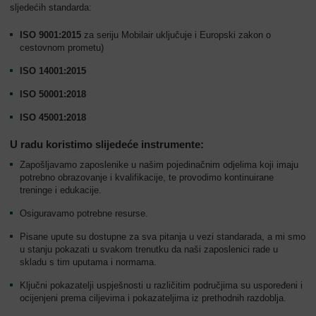
sljedećih standarda:
ISO 9001:2015
za seriju Mobilair uključuje i Europski zakon o
cestovnom prometu)
ISO 14001:2015
ISO 50001:2018
ISO 45001:2018
U radu koristimo slijedeće instrumente:
Zapošljavamo zaposlenike u našim pojedinačnim odjelima koji imaju
potrebno obrazovanje i kvalifikacije, te provodimo kontinuirane
treninge i edukacije.
Osiguravamo potrebne resurse.
Pisane upute su dostupne za sva pitanja u vezi standarada, a mi smo
u stanju pokazati u svakom trenutku da naši zaposlenici rade u
skladu s tim uputama i normama.
Ključni pokazatelji uspješnosti u različitim područjima su uspoređeni i
ocijenjeni prema ciljevima i pokazateljima iz prethodnih razdoblja.