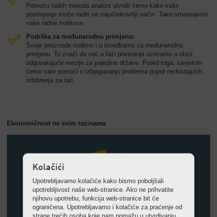
Pomoću naših metoda analize utvrdit ćemo kako vaše
postrojenje može raditi na najučinkovitiji način. Tako smanjujemo
vaše radne troškove.
Podrška za međunarodnu primjenu:
Svoje proizvode nudimo i u izvedbama za međunarodnu
primjenu. To znači da već u fazi planiranja uzimamo u obzir
odgovarajuće verzije za pojedine države. Pored toga, savjetom
ćemo vam pomoći u izbjegavanju problema poput nedostajućih
odobrenja za rad.
Ekonomičnost na svim razinama
Kolačići
Upotrebljavamo kolačiće kako bismo poboljšali
upotrebljivost naše web-stranice. Ako ne prihvatite
njihovu upotrebu, funkcija web-stranice bit će
ograničena. Upotrebljavamo i kolačiće za praćenje od
strane trećih osoba koje nam pomažu u utvrđivanju