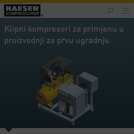
Proizvodi
-
Klipni kompresori za primjenu u
Pregled
proizvodnji za prvu ugradnju
Rješenja
-
Pregled
Servis
-
Pregled
Tvrtka
-
Pregled