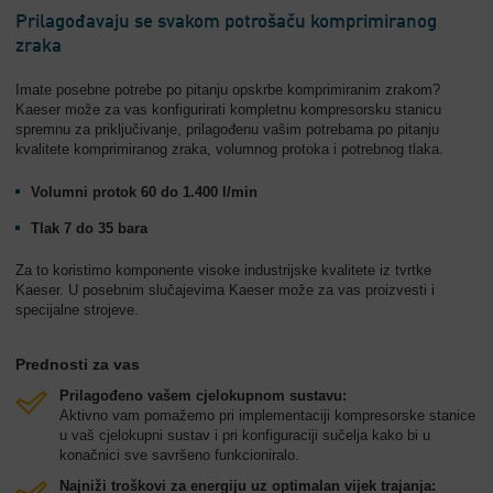
Prilagođavaju se svakom potrošaču komprimiranog
zraka
Imate posebne potrebe po pitanju opskrbe komprimiranim zrakom?
Kaeser može za vas konfigurirati kompletnu kompresorsku stanicu
spremnu za priključivanje, prilagođenu vašim potrebama po pitanju
kvalitete komprimiranog zraka, volumnog protoka i potrebnog tlaka.
Volumni protok 60 do 1.400 l/min
Tlak 7 do 35 bara
Za to koristimo komponente visoke industrijske kvalitete iz tvrtke
Kaeser. U posebnim slučajevima Kaeser može za vas proizvesti i
specijalne strojeve.
Prednosti za vas
Prilagođeno vašem cjelokupnom sustavu:
Aktivno vam pomažemo pri implementaciji kompresorske stanice
u vaš cjelokupni sustav i pri konfiguraciji sučelja kako bi u
konačnici sve savršeno funkcioniralo.
Najniži troškovi za energiju uz optimalan vijek trajanja: