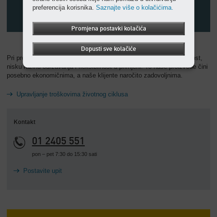
preferencija korisnika.
Saznajte više o kolačićima.
Promjena postavki kolačića
Dopusti sve kolačiće
Pri proizvodnji svojih proizvoda pazimo na pouzdanost, dugovječnost,
nisku razinu održavanja i fleksibilnost u primjeni. To naše proizvode čini
posebno ekonomičnima, a naše klijente naročito zadovoljnima.
Upravljanje troškovima životnog ciklusa
Kontakt
01 2405 551
pon – pet 7:30 do 15:30 sati
Postavite upit