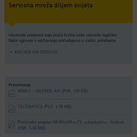
Servisna mreža diljem svijeta
Iskoristite prednosti koje pruža brzina naše servisne logistike.
Naše ugovore o održavanju usklađujemo s vašim potrebama.
KAESER AIR SERVICE
Preuzimanja
M500-2 – OILFREE.AIR
(PDF, 734 KB)
TELEMATICS
(PDF, 1.78 MB)
Proizvodni program MOBILAIR s CE sukladnošću – brošura
(PDF, 3.05 MB)