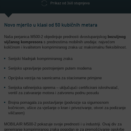
Prikaz od 360 stupnjeva
Novo mjerilo u klasi od 50 kubičnih metara
Naša perjanica M500-2 objedinjuje prednosti dvostupanjskog
bezuljnog
vijčanog kompresora
s prednostima mobilnih uređaja: najvećom
količinom i kvalitetom komprimiranog zraka uz maksimalnu fleksibilnost.
Serijski hladnjak komprimiranog zraka
Serijsko upravljanje postrojenjem putem modema
Opcijska verzija na saonicama za stacionarne primjene
Serijska rafinerijska oprema – uključujući certificirani iskrohvatač,
ventil za zatvaranje motora i zatvorenu podnu posudu
Brojna pomagala za postavljanje (podvozje sa sigurnosnom
kočnicom, ušice za vješanje o kran i privezivanje, otvori za podizanje
viličarem)
MOBILAIR M500-2 pokazuje svoje prednosti i u industriji. Ovaj div za
generiranje komprimiranog zraka pogodan je za premošćivanje opskrbe