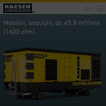
Proizvodi
-
Mobilni, bezuljni, do 45,8 m³/min
Pregled
(1600 cfm)
Rješenja
-
Pregled
Servis
-
Pregled
Tvrtka
-
Pregled