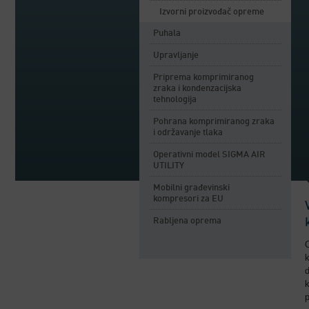
Izvorni proizvođač opreme
Puhala
Upravljanje
Priprema komprimiranog
zraka i kondenzacijska
tehnologija
Pohrana komprimiranog zraka
i održavanje tlaka
Operativni model SIGMA AIR
UTILITY
Mobilni građevinski
kompresori za EU
Rabljena oprema
O
k
d
k
p