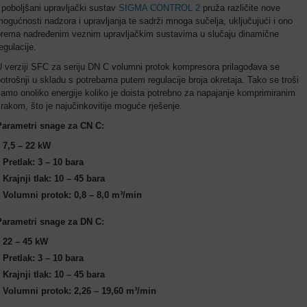
 poboljšani upravljački sustav
SIGMA CONTROL 2
pruža različite nove
ogućnosti nadzora i upravljanja te sadrži mnoga sučelja, uključujući i ono
prema nadređenim veznim upravljačkim sustavima u slučaju dinamične
egulacije.
 verziji SFC za seriju DN C volumni protok kompresora prilagođava se
otrošnji u skladu s potrebama putem regulacije broja okretaja. Tako se troši
amo onoliko energije koliko je doista potrebno za napajanje komprimiranim
rakom, što je najučinkovitije moguće rješenje.
Parametri snage za CN C:
7,5 – 22 kW
Pretlak: 3 – 10 bara
Krajnji tlak: 10 – 45 bara
Volumni protok: 0,8 – 8,0 m³/min
Parametri snage za DN C:
22 – 45 kW
Pretlak: 3 – 10 bara
Krajnji tlak: 10 – 45 bara
Volumni protok: 2,26 – 19,60 m³/min