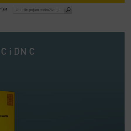
ntakt
 C i DN C