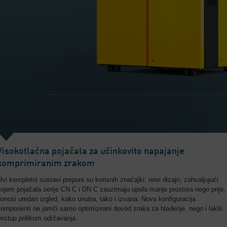
Visokotlačna pojačala za učinkovito napajanje
komprimiranim zrakom
vi kompletni sustavi prepuni su korisnih značajki: novi dizajn, zahvaljujući
ojem pojačala serije CN C i DN C zauzimaju upola manje prostora nego prije,
onosi uredan izgled, kako unutra, tako i izvana. Nova konfiguracija
omponenti ne jamči samo optimizirani dovod zraka za hlađenje, nego i lakši
ristup prilikom održavanja.