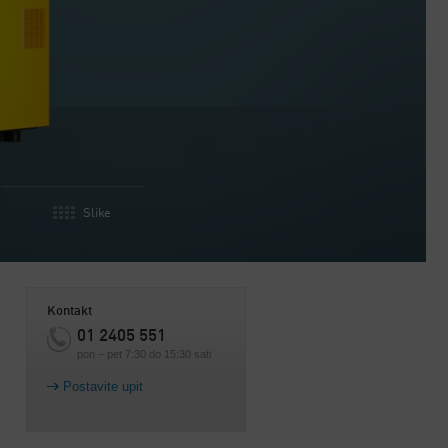
Slike
Kontakt
01 2405 551
pon – pet 7:30 do 15:30 sati
Postavite upit