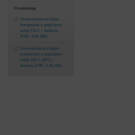
Preuzimanja
Visokoučinkoviti klipni
kompresori s pojačalom
serije CN C – brošura
(PDF, 4.65 MB)
Visokoučinkoviti klipni
kompresori s pojačalom
serije DN C (SFC) –
brošura
(PDF, 3.35 MB)