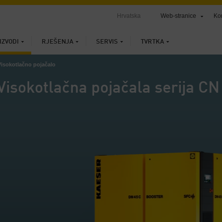
Hrvatska
Web-stranice
Ko
IZVODI
RJEŠENJA
SERVIS
TVRTKA
Visokotlačno pojačalo
Visokotlačna pojačala serija CN