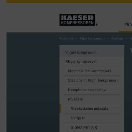
PRO
Proizvodi
Klipni kompresori
Pojačala
Vijčani kompresori
Klipni kompresori
Mobilni klipni kompresori
Stacionarni klipni kompresori
Kompletna postrojenja
Pojačala
Visokotlačno pojačalo
Serija N
SIGMA PET AIR