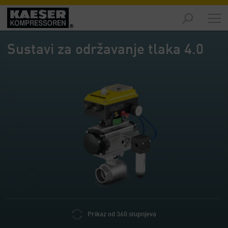
Proizvodi
-
Sustavi za održavanje tlaka 4.0
Pregled
Rješenja
-
Pregled
Servis
-
Pregled
Tvrtka
-
Pregled
Prikaz od 360 stupnjeva