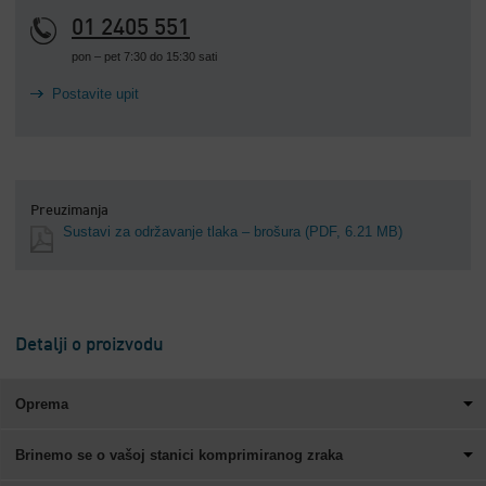
01 2405 551
pon – pet 7:30 do 15:30 sati
Postavite upit
Preuzimanja
Sustavi za održavanje tlaka – brošura
(PDF, 6.21 MB)
Detalji o proizvodu
Oprema
Brinemo se o vašoj stanici komprimiranog zraka