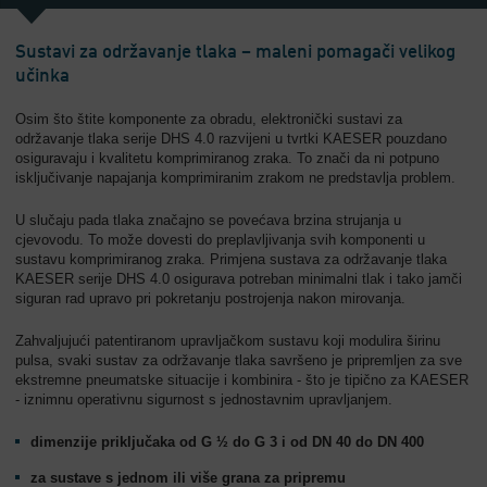
Sustavi za održavanje tlaka – maleni pomagači velikog
učinka
Osim što štite komponente za obradu, elektronički sustavi za
održavanje tlaka serije DHS 4.0 razvijeni u tvrtki KAESER pouzdano
osiguravaju i kvalitetu komprimiranog zraka. To znači da ni potpuno
isključivanje napajanja komprimiranim zrakom ne predstavlja problem.
U slučaju pada tlaka značajno se povećava brzina strujanja u
cjevovodu. To može dovesti do preplavljivanja svih komponenti u
sustavu komprimiranog zraka. Primjena sustava za održavanje tlaka
KAESER serije DHS 4.0 osigurava potreban minimalni tlak i tako jamči
siguran rad upravo pri pokretanju postrojenja nakon mirovanja.
Zahvaljujući patentiranom upravljačkom sustavu koji modulira širinu
pulsa, svaki sustav za održavanje tlaka savršeno je pripremljen za sve
ekstremne pneumatske situacije i kombinira - što je tipično za KAESER
- iznimnu operativnu sigurnost s jednostavnim upravljanjem.
dimenzije priključaka od G ½ do G 3 i od DN 40 do DN 400
za sustave s jednom ili više grana za pripremu