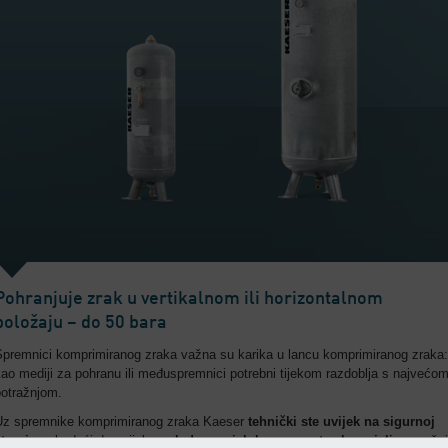
Pohranjuje zrak u vertikalnom ili horizontalnom
položaju – do 50 bara
Spremnici komprimiranog zraka važna su karika u lancu komprimiranog zraka:
ao mediji za pohranu ili međuspremnici potrebni tijekom razdoblja s najvećo
potražnjom.
Uz spremnike komprimiranog zraka Kaeser
tehnički ste uvijek na sigurnoj
trani
– a budući da uvijek
sagledamo cjelokupan sustav kao cjelinu
, važni