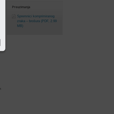
Preuzimanja
Spremnici komprimiranog
zraka – brošura
(PDF, 2.99
MB)
h