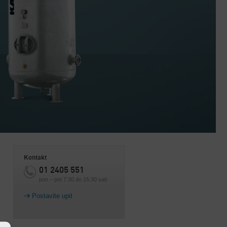
Kontakt
01 2405 551
pon – pet 7:30 do 15:30 sati
m
Postavite upit