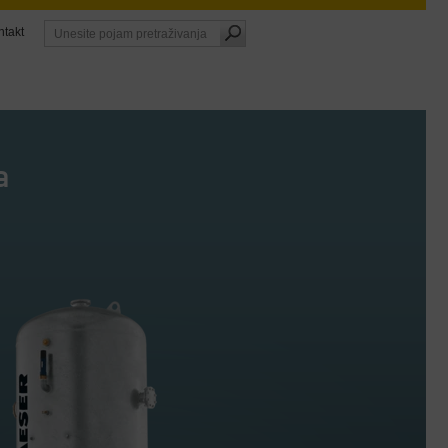
ntakt
a